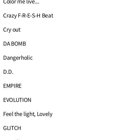
Color me live...
Crazy F-R-E-S-H Beat
Cry out
DA BOMB
Dangerholic
D.D.
EMPIRE
EVOLUTION
Feel the light, Lovely
GLITCH