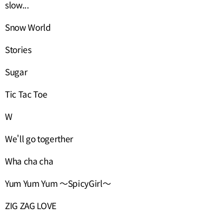
slow...
Snow World
Stories
Sugar
Tic Tac Toe
W
We'll go togerther
Wha cha cha
Yum Yum Yum ～SpicyGirl～
ZIG ZAG LOVE