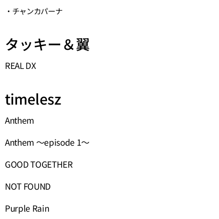
・チャンカパーナ
タッキー＆翼
REAL DX
timelesz
Anthem
Anthem ～episode 1～
GOOD TOGETHER
NOT FOUND
Purple Rain