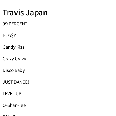
Travis Japan
99 PERCENT
BO$$Y
Candy Kiss
Crazy Crazy
Disco Baby
JUST DANCE!
LEVEL UP
O-Shan-Tee