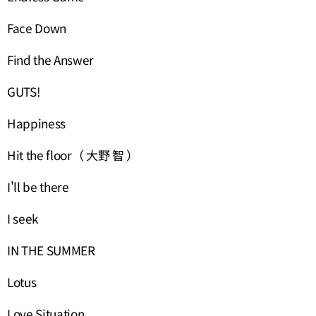
Face Down
Find the Answer
GUTS!
Happiness
Hit the floor（ 大野 智 ）
I'll be there
I seek
IN THE SUMMER
Lotus
Love Situation