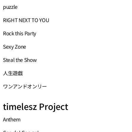
puzzle
RIGHT NEXT TO YOU
Rock this Party
Sexy Zone
Steal the Show
人生遊戯
ワンアンドオンリー
timelesz Project
Anthem