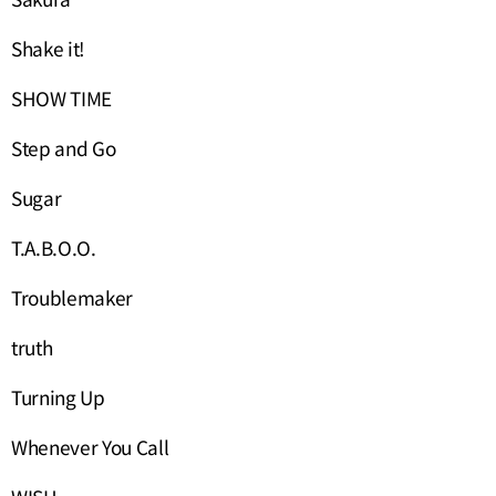
Shake it!
SHOW TIME
Step and Go
Sugar
T.A.B.O.O.
Troublemaker
truth
Turning Up
Whenever You Call