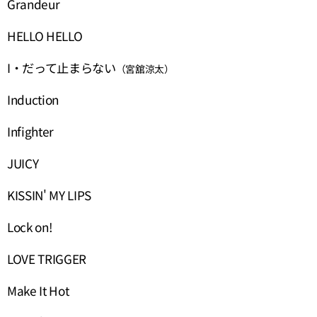
Grandeur
HELLO HELLO
I・だって止まらない
（宮舘涼太）
Induction
Infighter
JUICY
KISSIN' MY LIPS
Lock on!
LOVE TRIGGER
Make It Hot