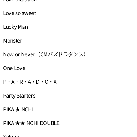
Love so sweet
Lucky Man
Monster
Now or Never（CMパズドラダンス）
One Love
P・A・R・A・D・O・X
Party Starters
PIKA ★ NCHI
PIKA ★★ NCHI DOUBLE
Sakura