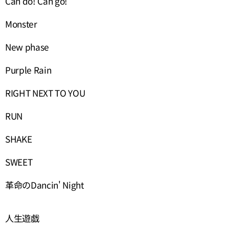
Can do! Can go!
Monster
New phase
Purple Rain
RIGHT NEXT TO YOU
RUN
SHAKE
SWEET
革命のDancin' Night
人生遊戯