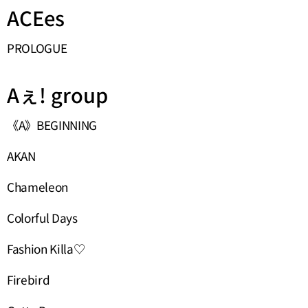
ACEes
PROLOGUE
Aぇ! group
《A》BEGINNING
AKAN
Chameleon
Colorful Days
Fashion Killa♡
Firebird