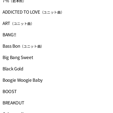
7%
（岩本照）
ADDICTED TO LOVE
（ユニット曲）
ART
（ユニット曲）
BANG!!
Bass Bon
（ユニット曲）
Big Bang Sweet
Black Gold
Boogie Woogie Baby
BOOST
BREAKOUT