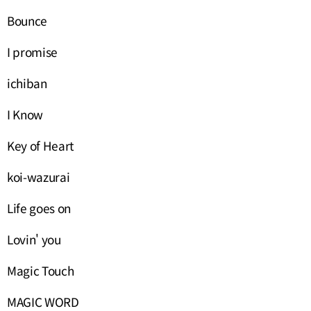
Bounce
I promise
ichiban
I Know
Key of Heart
koi-wazurai
Life goes on
Lovin' you
Magic Touch
MAGIC WORD