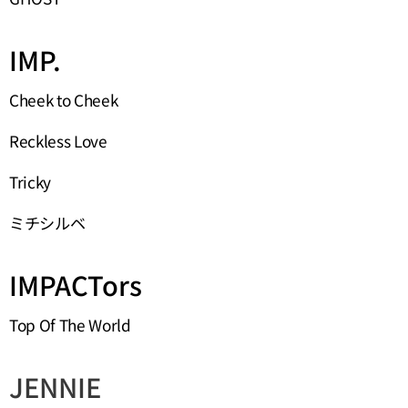
IMP.
Cheek to Cheek
Reckless Love
Tricky
ミチシルベ
IMPACTors
Top Of The World
JENNIE