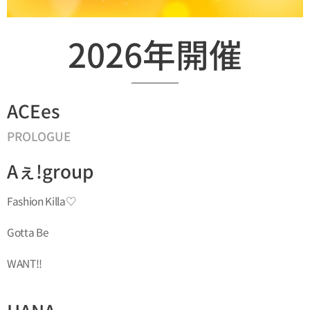
2026年開催
ACEes
PROLOGUE
Aぇ!group
Fashion Killa♡
Gotta Be
WANT!!