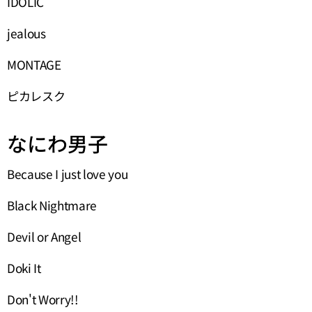
IDOLIC
jealous
MONTAGE
ピカレスク
なにわ男子
Because I just love you
Black Nightmare
Devil or Angel
Doki It
Don't Worry!!