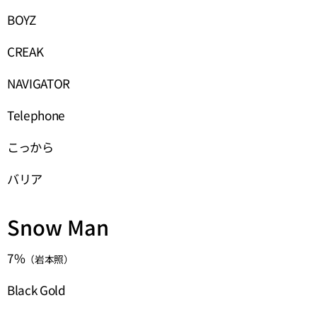
BOYZ
CREAK
NAVIGATOR
Telephone
こっから
バリア
Snow Man
7%
（岩本照）
Black Gold