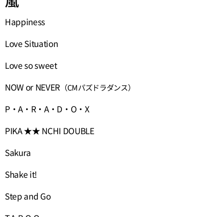
嵐
Happiness
Love Situation
Love so sweet
NOW or NEVER
（CMパズドラダンス）
P・A・R・A・D・O・X
PIKA ★★ NCHI DOUBLE
Sakura
Shake it!
Step and Go