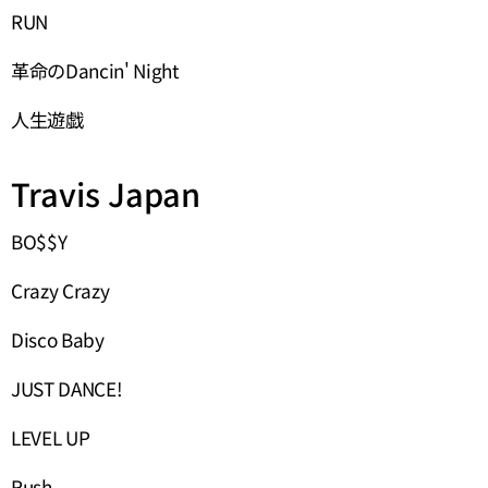
RUN
革命のDancin' Night
人生遊戯
Travis Japan
BO$$Y
Crazy Crazy
Disco Baby
JUST DANCE!
LEVEL UP
Rush