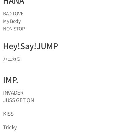
HANA
BAD LOVE
My Body
NON STOP
Hey!Say!JUMP
ハニカミ
IMP.
INVADER
JUSS GET ON
KISS
Tricky