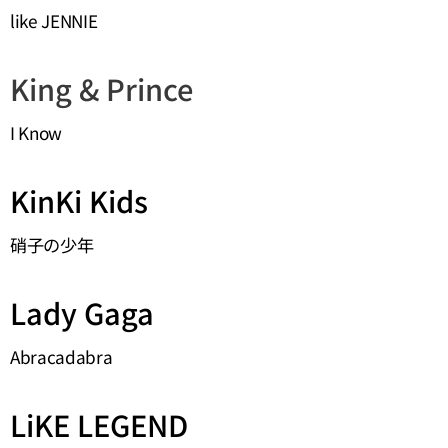
like JENNIE
King & Prince
I Know
KinKi Kids
硝子の少年
Lady Gaga
Abracadabra
LiKE LEGEND