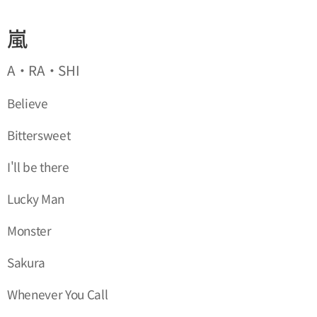
嵐
A・RA・SHI
Believe
Bittersweet
I'll be there
Lucky Man
Monster
Sakura
Whenever You Call