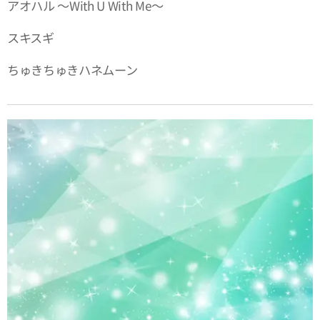
アオハル ～With U With Me～
スキスギ
ちゅきちゅきハネムーン