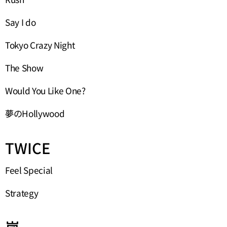
Say I do
Tokyo Crazy Night
The Show
Would You Like One?
夢のHollywood
TWICE
Feel Special
Strategy