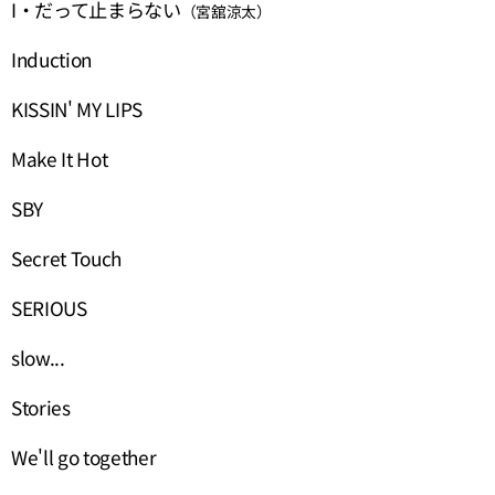
I・だって止まらない
（宮舘涼太）
Induction
KISSIN' MY LIPS
Make It Hot
SBY
Secret Touch
SERIOUS
slow...
Stories
We'll go together