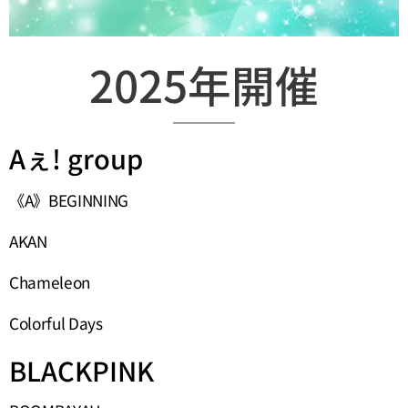
2025年開催
Aぇ! group
《A》BEGINNING
AKAN
Chameleon
Colorful Days
BLACKPINK