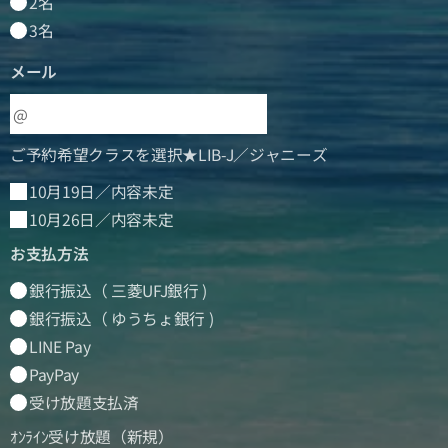
2名
3名
メール
ご予約希望クラスを選択★LIB-J／ジャニーズ
10月19日／内容未定
10月26日／内容未定
お支払方法
銀行振込（ 三菱UFJ銀行 )
銀行振込（ ゆうちょ銀行 )
LINE Pay
PayPay
受け放題支払済
ｵﾝﾗｲﾝ受け放題（新規）